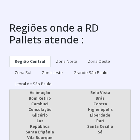
Regiões onde a RD
Pallets atende :
Região Central
Zona Norte
Zona Oeste
Zona Sul
Zona Leste
Grande São Paulo
Litoral de São Paulo
Aclimação
Bela Vista
Bom Retiro
Brás
Cambuci
Centro
Consolação
Higienópolis
Glicério
Liberdade
Luz
Pari
República
Santa Cecília
Santa Efigênia
Sé
Vila Buarque