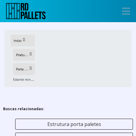
Início
P
rodutos
P
orta de paletes
E
stante mini porta pallet
Buscas relacionadas:
Estrutura porta paletes