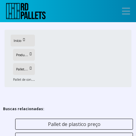
Início
P
rodutos
P
allets de plastico
P
allet de contenção para 1000 litros
Buscas relacionadas:
Pallet de plastico preço