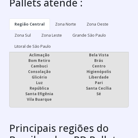
Pallets atende :
Região Central
Zona Norte
Zona Oeste
Zona Sul
Zona Leste
Grande São Paulo
Litoral de São Paulo
Aclimação
Bela Vista
Bom Retiro
Brás
Cambuci
Centro
Consolação
Higienópolis
Glicério
Liberdade
Luz
Pari
República
Santa Cecília
Santa Efigênia
Sé
Vila Buarque
Principais regiões do