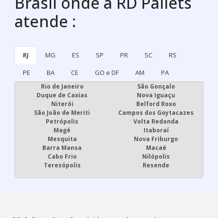
Brasil onde a RD Pallets
atende :
RJ
MG
ES
SP
PR
SC
RS
PE
BA
CE
GO e DF
AM
PA
Rio de Janeiro
São Gonçalo
Duque de Caxias
Nova Iguaçu
Niterói
Belford Roxo
São João de Meriti
Campos dos Goytacazes
Petrópolis
Volta Redonda
Magé
Itaboraí
Mesquita
Nova Friburgo
Barra Mansa
Macaé
Cabo Frio
Nilópolis
Teresópolis
Resende