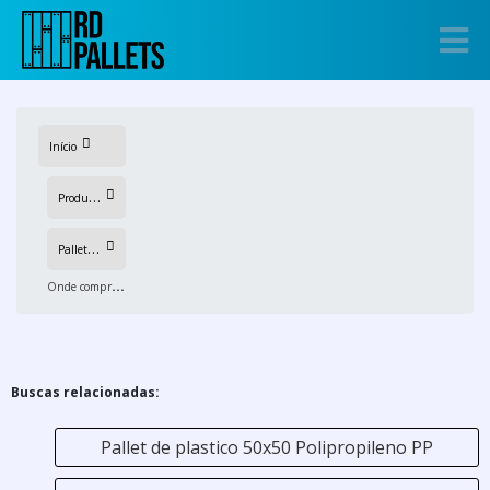
Início
P
rodutos
P
allet de plastico 50x50
O
nde comprar estrado plastico 50x50
Buscas relacionadas:
Pallet de plastico 50x50 Polipropileno PP