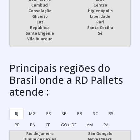
Cambuci
Centro
Consolação
Higienópolis
Glicério
Liberdade
Luz
Pari
República
Santa Cecília
Santa Efigênia
Sé
Vila Buarque
Principais regiões do
Brasil onde a RD Pallets
atende :
RJ
MG
ES
SP
PR
SC
RS
PE
BA
CE
GO e DF
AM
PA
Rio de Janeiro
São Gonçalo
Duque de Caxias
Nova Iguaçu