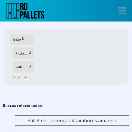
Início
P
rodutos
P
allets de plastico
C
aixa plástica para alimentos
Buscas relacionadas:
Pallet de contenção 4 tambores amarelo