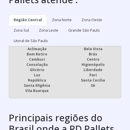
Região Central
Zona Norte
Zona Oeste
Zona Sul
Zona Leste
Grande São Paulo
Litoral de São Paulo
Aclimação
Bela Vista
Bom Retiro
Brás
Cambuci
Centro
Consolação
Higienópolis
Glicério
Liberdade
Luz
Pari
República
Santa Cecília
Santa Efigênia
Sé
Vila Buarque
Principais regiões do
Brasil onde a RD Pallets