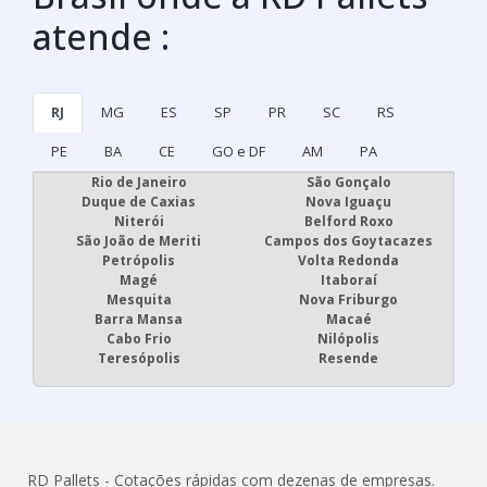
atende :
RJ
MG
ES
SP
PR
SC
RS
PE
BA
CE
GO e DF
AM
PA
Rio de Janeiro
São Gonçalo
Duque de Caxias
Nova Iguaçu
Niterói
Belford Roxo
São João de Meriti
Campos dos Goytacazes
Petrópolis
Volta Redonda
Magé
Itaboraí
Mesquita
Nova Friburgo
Barra Mansa
Macaé
Cabo Frio
Nilópolis
Teresópolis
Resende
RD Pallets - Cotações rápidas com dezenas de empresas.