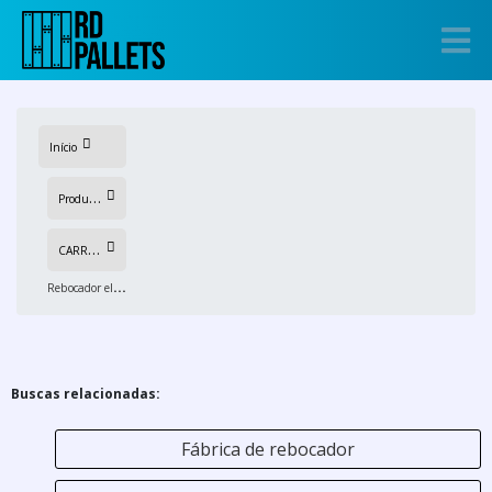
Início
P
rodutos
C
ARRINHO REBOCADOR
R
ebocador elétrico embarcado
Buscas relacionadas:
Fábrica de rebocador