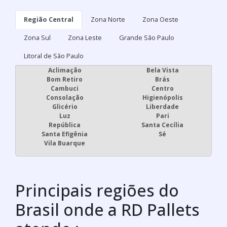
Região Central
Zona Norte
Zona Oeste
Zona Sul
Zona Leste
Grande São Paulo
Litoral de São Paulo
Aclimação
Bela Vista
Bom Retiro
Brás
Cambuci
Centro
Consolação
Higienópolis
Glicério
Liberdade
Luz
Pari
República
Santa Cecília
Santa Efigênia
Sé
Vila Buarque
Principais regiões do
Brasil onde a RD Pallets