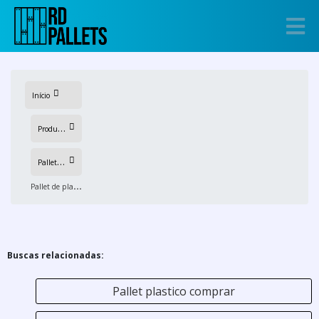
Início
P
rodutos
P
allets de plastico
P
allet de plastico para Frigorífico
Buscas relacionadas:
Pallet plastico comprar