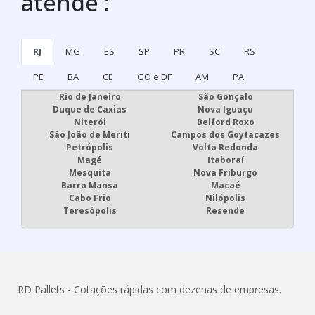
atende :
RJ
MG
ES
SP
PR
SC
RS
PE
BA
CE
GO e DF
AM
PA
Rio de Janeiro
São Gonçalo
Duque de Caxias
Nova Iguaçu
Niterói
Belford Roxo
São João de Meriti
Campos dos Goytacazes
Petrópolis
Volta Redonda
Magé
Itaboraí
Mesquita
Nova Friburgo
Barra Mansa
Macaé
Cabo Frio
Nilópolis
Teresópolis
Resende
RD Pallets - Cotações rápidas com dezenas de empresas.