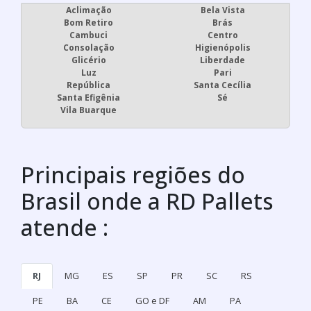
Aclimação
Bela Vista
Bom Retiro
Brás
Cambuci
Centro
Consolação
Higienópolis
Glicério
Liberdade
Luz
Pari
República
Santa Cecília
Santa Efigênia
Sé
Vila Buarque
Principais regiões do
Brasil onde a RD Pallets
atende :
RJ
MG
ES
SP
PR
SC
RS
PE
BA
CE
GO e DF
AM
PA