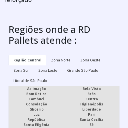
Regiões onde a RD
Pallets atende :
Região Central
Zona Norte
Zona Oeste
Zona Sul
Zona Leste
Grande São Paulo
Litoral de São Paulo
Aclimação
Bela Vista
Bom Retiro
Brás
Cambuci
Centro
Consolação
Higienópolis
Glicério
Liberdade
Luz
Pari
República
Santa Cecília
Santa Efigênia
Sé