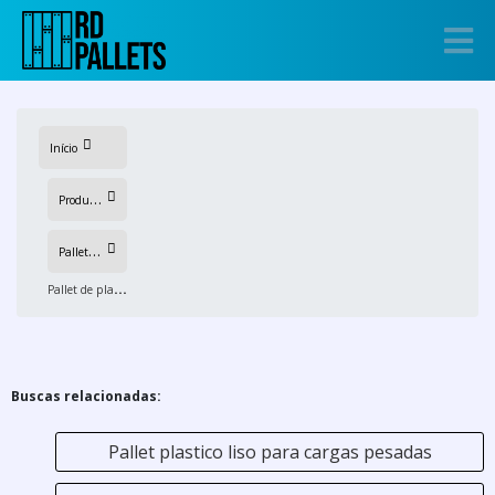
Início
P
rodutos
P
allets de plastico
P
allet de plastico reforçado
Buscas relacionadas:
Pallet plastico liso para cargas pesadas