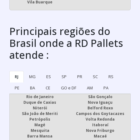
Vila Buarque
Principais regiões do
Brasil onde a RD Pallets
atende :
RJ
MG
ES
SP
PR
SC
RS
PE
BA
CE
GO e DF
AM
PA
Rio de Janeiro
São Gonçalo
Duque de Caxias
Nova Iguaçu
Niterói
Belford Roxo
São João de Meriti
Campos dos Goytacazes
Petrópolis
Volta Redonda
Magé
Itaboraí
Mesquita
Nova Friburgo
Barra Mansa
Macaé