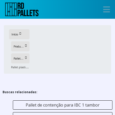
Início
P
rodutos
P
allets de plastico
P
allet plastico liso loja
Buscas relacionadas:
Pallet de contenção para IBC 1 tambor