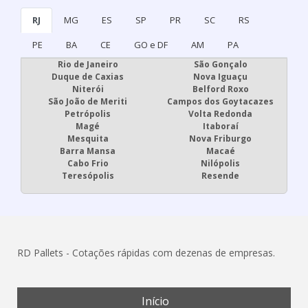
RJ
MG
ES
SP
PR
SC
RS
PE
BA
CE
GO e DF
AM
PA
Rio de Janeiro
São Gonçalo
Duque de Caxias
Nova Iguaçu
Niterói
Belford Roxo
São João de Meriti
Campos dos Goytacazes
Petrópolis
Volta Redonda
Magé
Itaboraí
Mesquita
Nova Friburgo
Barra Mansa
Macaé
Cabo Frio
Nilópolis
Teresópolis
Resende
RD Pallets - Cotações rápidas com dezenas de empresas.
Início