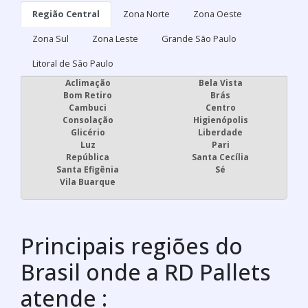
Região Central
Zona Norte
Zona Oeste
Zona Sul
Zona Leste
Grande São Paulo
Litoral de São Paulo
Aclimação
Bela Vista
Bom Retiro
Brás
Cambuci
Centro
Consolação
Higienópolis
Glicério
Liberdade
Luz
Pari
República
Santa Cecília
Santa Efigênia
Sé
Vila Buarque
Principais regiões do
Brasil onde a RD Pallets
atende :