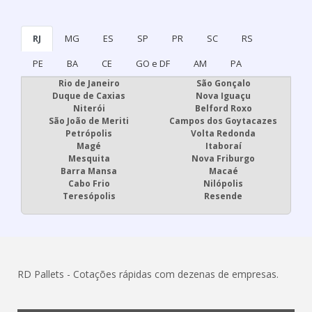
RJ
MG
ES
SP
PR
SC
RS
PE
BA
CE
GO e DF
AM
PA
Rio de Janeiro
São Gonçalo
Duque de Caxias
Nova Iguaçu
Niterói
Belford Roxo
São João de Meriti
Campos dos Goytacazes
Petrópolis
Volta Redonda
Magé
Itaboraí
Mesquita
Nova Friburgo
Barra Mansa
Macaé
Cabo Frio
Nilópolis
Teresópolis
Resende
RD Pallets - Cotações rápidas com dezenas de empresas.