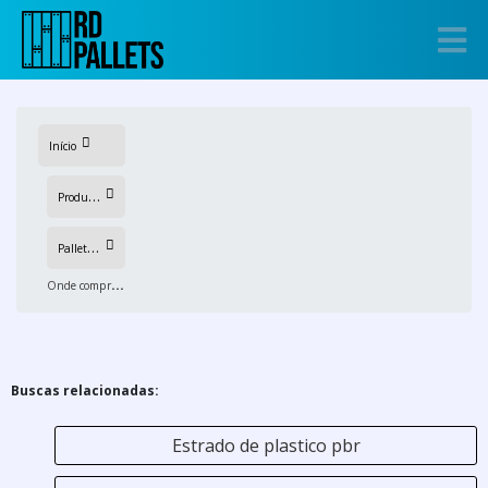
Início
P
rodutos
P
allets pbr de plastico
O
nde comprar Pallets pbr plastico
Buscas relacionadas:
Estrado de plastico pbr