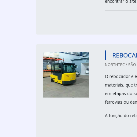
encontrar o sit
REBOCA
NORTHTEC / SÃO 
O rebocador elét
materiais, que
em etapas do se
ferrovias ou de
A função do rebo