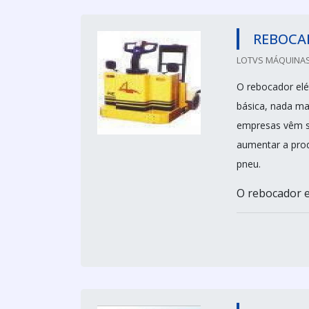
REBOCA
LOTVS MÁQUINAS E
O rebocador elét
básica, nada ma
empresas vêm sub
aumentar a prod
pneu.
O rebocador el