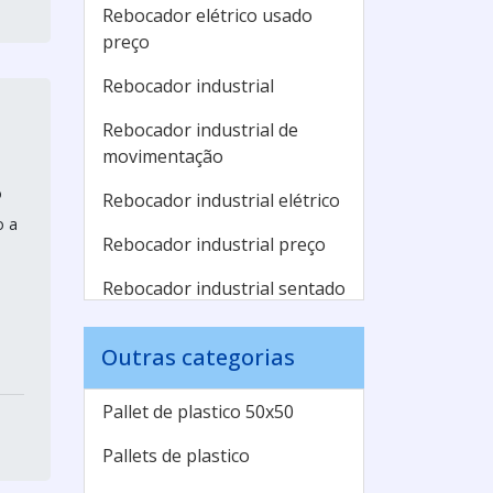
Rebocador elétrico usado
preço
Rebocador industrial
Rebocador industrial de
movimentação
o
Rebocador industrial elétrico
o a
Rebocador industrial preço
Rebocador industrial sentado
Rebocador logística
Outras categorias
Rebocadores elétricos a
venda
Pallet de plastico 50x50
Trator rebocador
Pallets de plastico
Veículos rebocadores