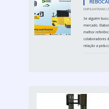
REBOCA
EMPILHATRANS LT
Se alguém busca
mercado. Elabo
melhor referênc
colaboradores d
relação a pe&cce