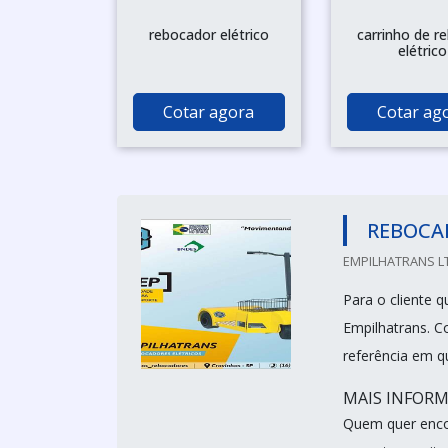
rebocador elétrico
carrinho de r
elétrico
Cotar agora
Cotar ag
REBOCAD
EMPILHATRANS LT
Para o cliente 
Empilhatrans. 
referência em q
MAIS INFORM
Quem quer enco