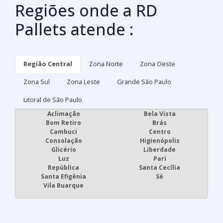
Regiões onde a RD
Pallets atende :
Região Central
Zona Norte
Zona Oeste
Zona Sul
Zona Leste
Grande São Paulo
Litoral de São Paulo
Aclimação
Bela Vista
Bom Retiro
Brás
Cambuci
Centro
Consolação
Higienópolis
Glicério
Liberdade
Luz
Pari
República
Santa Cecília
Santa Efigênia
Sé
Vila Buarque