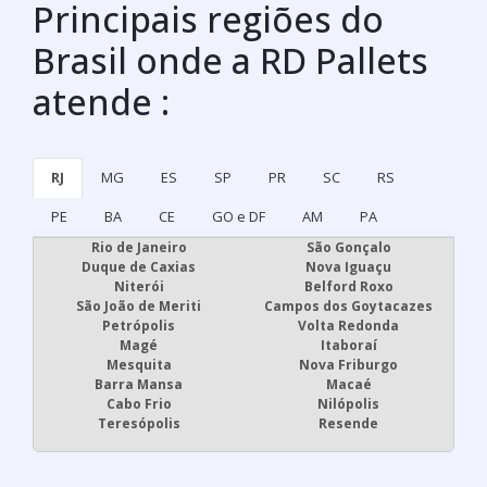
Principais regiões do
Brasil onde a RD Pallets
atende :
RJ
MG
ES
SP
PR
SC
RS
PE
BA
CE
GO e DF
AM
PA
Rio de Janeiro
São Gonçalo
Duque de Caxias
Nova Iguaçu
Niterói
Belford Roxo
São João de Meriti
Campos dos Goytacazes
Petrópolis
Volta Redonda
Magé
Itaboraí
Mesquita
Nova Friburgo
Barra Mansa
Macaé
Cabo Frio
Nilópolis
Teresópolis
Resende