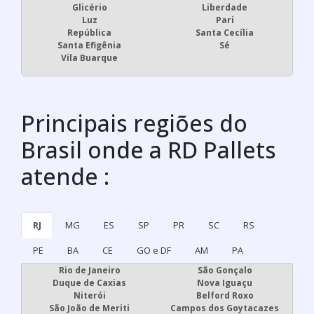
Glicério
Liberdade
Luz
Pari
República
Santa Cecília
Santa Efigênia
Sé
Vila Buarque
Principais regiões do
Brasil onde a RD Pallets
atende :
RJ
MG
ES
SP
PR
SC
RS
PE
BA
CE
GO e DF
AM
PA
Rio de Janeiro
São Gonçalo
Duque de Caxias
Nova Iguaçu
Niterói
Belford Roxo
São João de Meriti
Campos dos Goytacazes