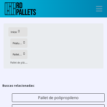
Início
P
rodutos
P
allets de plastico
P
allet de plástico liso
Buscas relacionadas:
Pallet de polipropileno