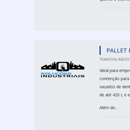
PALLET 
TEKNOVAL INDÚS
Ideal para empr
contenção para 4
vazados de dent
de até 420 L e 
Além de...