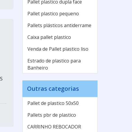
Pallet plastico dupla face
Pallet plastico pequeno
Pallets plásticos antiderrame
Caixa pallet plastico
Venda de Pallet plastico liso
Estrado de plastico para
Banheiro
S
Estrado para Câmaras Frias
Outras categorias
Estrado plastico em SP
Estrado plastico Industrial
Pallet de plastico 50x50
Fabricante pallet plastico
Pallets pbr de plastico
Pallet de plastico para
CARRINHO REBOCADOR