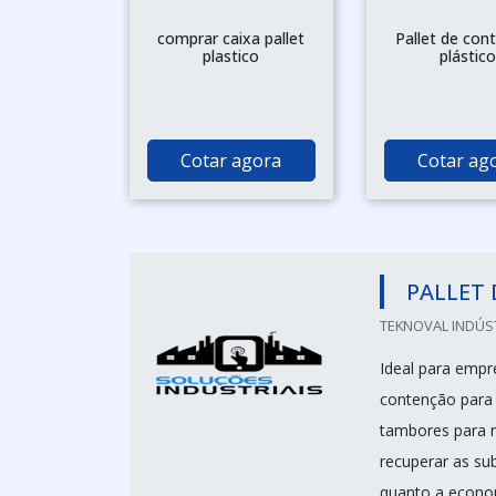
comprar caixa pallet
Pallet de con
plastico
plástic
Cotar agora
Cotar ag
PALLET 
TEKNOVAL INDÚS
Ideal para empr
contenção para 
tambores para n
recuperar as su
quanto a econo