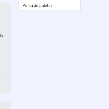
Alimentos
Porta de paletes
Pallet de plastico para
Câmara Fria
Pallet de plastico para
Exportação
do
Pallet de plastico para
Frigorífico
Pallet de plastico para
Indústria
Pallet de plastico para
Indústria de Alimentos
Pallet de plastico para
Supermercado
Pallet de plastico para